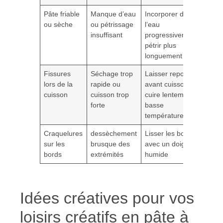
Pâte friable
Manque d’eau
Incorporer de
ou sèche
ou pétrissage
l’eau
insuffisant
progressivement,
pétrir plus
longuement
Fissures
Séchage trop
Laisser reposer
lors de la
rapide ou
avant cuisson,
cuisson
cuisson trop
cuire lentement à
forte
basse
température
Craquelures
dessèchement
Lisser les bords
sur les
brusque des
avec un doigt
bords
extrémités
humide
Idées créatives pour vos
loisirs créatifs en pâte à