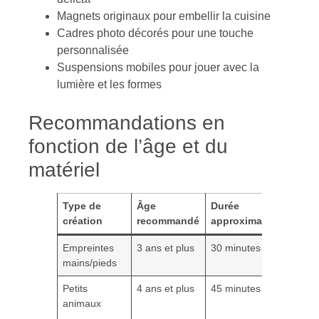
Magnets originaux pour embellir la cuisine
Cadres photo décorés pour une touche
personnalisée
Suspensions mobiles pour jouer avec la
lumière et les formes
Recommandations en
fonction de l’âge et du
matériel
Type de
Âge
Durée
Matér
création
recommandé
approximative
comp
Empreintes
3 ans et plus
30 minutes
Paille
mains/pieds
dents
Petits
4 ans et plus
45 minutes
Fourc
animaux
peign
à bou