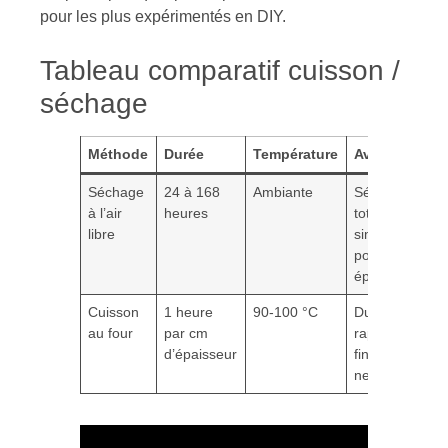
pour les plus expérimentés en DIY.
Tableau comparatif cuisson /
séchage
Méthode
Durée
Température
Avantages
Séchage
24 à 168
Ambiante
Sécurité
à l’air
heures
totale,
libre
simple, bon
pour objets
épais
Cuisson
1 heure
90-100 °C
Durcissement
au four
par cm
rapide,
d’épaisseur
finitions plus
nettes