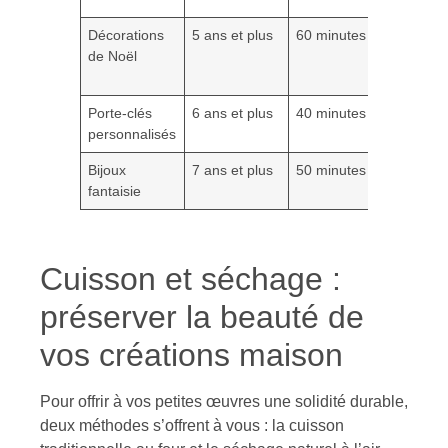
Décorations
5 ans et plus
60 minutes
Empor
de Noël
peint
acryli
Porte-clés
6 ans et plus
40 minutes
Annea
personnalisés
peintu
Bijoux
7 ans et plus
50 minutes
Fil, p
fantaisie
percé
Cuisson et séchage :
préserver la beauté de
vos créations maison
Pour offrir à vos petites œuvres une solidité durable,
deux méthodes s’offrent à vous : la cuisson