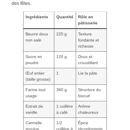
des fêtes.
Ingrédients
Quantité
Rôle en
pâtisserie
Beurre doux
225 g
Texture
non salé
fondante et
richesse
Sucre en
120 g
Doux et
poudre
croustillant
Œuf entier
1
Lie la pâte
(taille grosse)
Farine tout
360 g
Structure du
usage
biscuit
Extrait de
1 cuillère
Arôme
vanille
à café
chaleureux
Cannelle
1/2
Épice
moulue
cuillère à
réconfortante