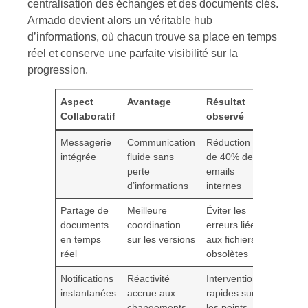
centralisation des échanges et des documents clés.
Armado devient alors un véritable hub
d’informations, où chacun trouve sa place en temps
réel et conserve une parfaite visibilité sur la
progression.
Aspect
Avantage
Résultat
Collaboratif
observé
Messagerie
Communication
Réduction
intégrée
fluide sans
de 40% des
perte
emails
d’informations
internes
Partage de
Meilleure
Éviter les
documents
coordination
erreurs liées
en temps
sur les versions
aux fichiers
réel
obsolètes
Notifications
Réactivité
Interventions
instantanées
accrue aux
rapides sur
changements
les points