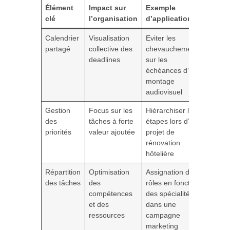
Élément
Impact sur
Exemple
clé
l’organisation
d’application
Calendrier
Visualisation
Eviter les
partagé
collective des
chevauchements
deadlines
sur les
échéances d’un
montage
audiovisuel
Gestion
Focus sur les
Hiérarchiser les
des
tâches à forte
étapes lors d’un
priorités
valeur ajoutée
projet de
rénovation
hôtelière
Répartition
Optimisation
Assignation des
des tâches
des
rôles en fonction
compétences
des spécialités
et des
dans une
ressources
campagne
marketing