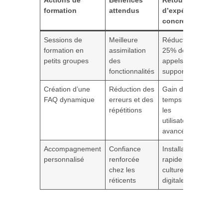
formation
attendus
d’expérience
concret
Sessions de
Meilleure
Réduction de
formation en
assimilation
25% des
petits groupes
des
appels au
fonctionnalités
support
Création d’une
Réduction des
Gain de
FAQ dynamique
erreurs et des
temps pour
répétitions
les
utilisateurs
avancés
Accompagnement
Confiance
Installation
personnalisé
renforcée
rapide d’une
chez les
culture
réticents
digitale