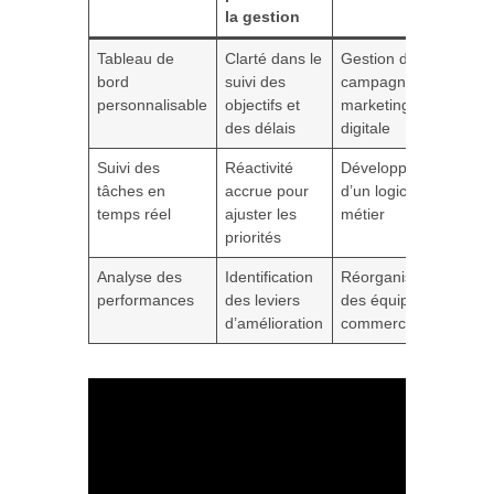
la gestion
Tableau de
Clarté dans le
Gestion d’une
bord
suivi des
campagne
personnalisable
objectifs et
marketing
des délais
digitale
Suivi des
Réactivité
Développement
tâches en
accrue pour
d’un logiciel
temps réel
ajuster les
métier
priorités
Analyse des
Identification
Réorganisation
performances
des leviers
des équipes
d’amélioration
commerciales