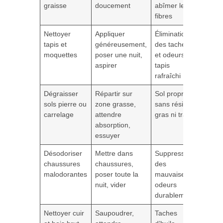
graisse
doucement
abîmer les
fibres
Nettoyer
Appliquer
Élimination
tapis et
généreusement,
des taches
moquettes
poser une nuit,
et odeurs,
aspirer
tapis
rafraîchi
Dégraisser
Répartir sur
Sol propre
sols pierre ou
zone grasse,
sans résidu
carrelage
attendre
gras ni trace
absorption,
essuyer
Désodoriser
Mettre dans
Suppression
chaussures
chaussures,
des
malodorantes
poser toute la
mauvaises
nuit, vider
odeurs
durablement
Nettoyer cuir
Saupoudrer,
Taches