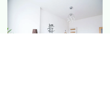
Bien-être & Relaxation
Offrez-vous un moment rien qu’à vous. Spa, massages
et douceur de vivre : tout est pensé pour vous aider à
lâcher prise et vous ressourcer.