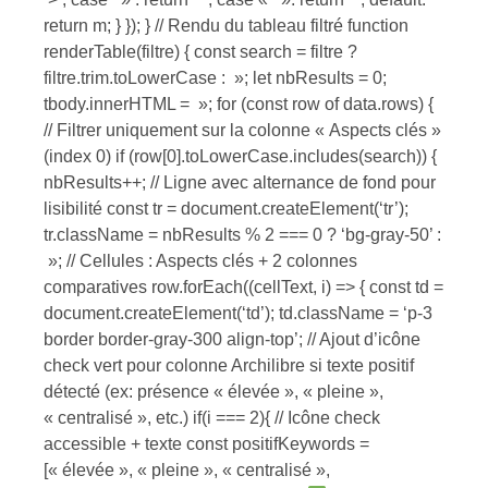
return m; } }); } // Rendu du tableau filtré function
renderTable(filtre) { const search = filtre ?
filtre.trim.toLowerCase : »; let nbResults = 0;
tbody.innerHTML = »; for (const row of data.rows) {
// Filtrer uniquement sur la colonne « Aspects clés »
(index 0) if (row[0].toLowerCase.includes(search)) {
nbResults++; // Ligne avec alternance de fond pour
lisibilité const tr = document.createElement(‘tr’);
tr.className = nbResults % 2 === 0 ? ‘bg-gray-50’ :
»; // Cellules : Aspects clés + 2 colonnes
comparatives row.forEach((cellText, i) => { const td =
document.createElement(‘td’); td.className = ‘p-3
border border-gray-300 align-top’; // Ajout d’icône
check vert pour colonne Archilibre si texte positif
détecté (ex: présence « élevée », « pleine »,
« centralisé », etc.) if(i === 2){ // Icône check
accessible + texte const positifKeywords =
[« élevée », « pleine », « centralisé »,