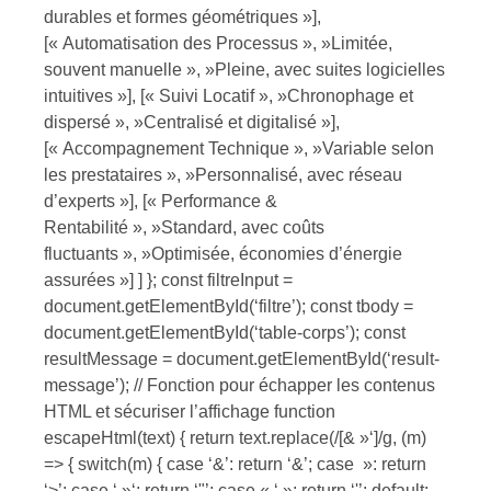
durables et formes géométriques »],
[« Automatisation des Processus », »Limitée,
souvent manuelle », »Pleine, avec suites logicielles
intuitives »], [« Suivi Locatif », »Chronophage et
dispersé », »Centralisé et digitalisé »],
[« Accompagnement Technique », »Variable selon
les prestataires », »Personnalisé, avec réseau
d’experts »], [« Performance &
Rentabilité », »Standard, avec coûts
fluctuants », »Optimisée, économies d’énergie
assurées »] ] }; const filtreInput =
document.getElementById(‘filtre’); const tbody =
document.getElementById(‘table-corps’); const
resultMessage = document.getElementById(‘result-
message’); // Fonction pour échapper les contenus
HTML et sécuriser l’affichage function
escapeHtml(text) { return text.replace(/[& »‘]/g, (m)
=> { switch(m) { case ‘&’: return ‘&’; case »: return
‘>’; case ‘ »‘: return ‘"’; case « ‘ »: return ‘'’; default: