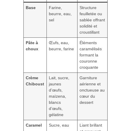
Base
Farine,
Structure
beurre, eau,
feuilletée ou
sel
sablée offrant
solidité et
croustillant
Pâte à
Œufs, eau,
Éléments
choux
beurre, farine
caramélisés
formant la
couronne
croquante
Crème
Lait, sucre,
Garniture
Chiboust
jaunes
aérienne et
d’œufs,
onctueuse au
maïzena,
cœur du
blancs
dessert
d’œufs,
gélatine
Caramel
Sucre, eau
Liant brillant