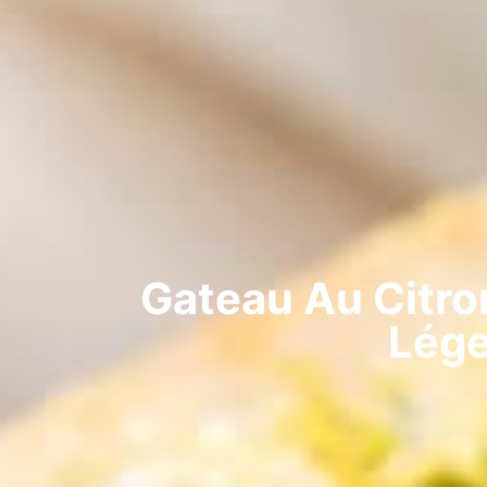
Gateau Au Citron
Lége