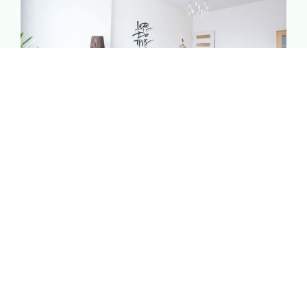
Bien-être & Relaxation
Offrez-vous un moment rien qu’à vous. Spa, massages
et douceur de vivre : tout est pensé pour vous aider à
lâcher prise et vous ressourcer.