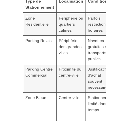
Type de
Localisation
Conditions
Avan
Stationnement
Zone
Périphérie ou
Parfois
Gratu
Résidentielle
quartiers
restrictions
moin
calmes
horaires
fréqu
Parking Relais
Périphérie
Navettes
Econ
des grandes
gratuites ou
acces
villes
transports
rédui
publics
Parking Centre
Proximité du
Justificatif
Gratu
Commercial
centre-ville
d’achat
client
souvent
d’acc
nécessaire
Zone Bleue
Centre-ville
Stationnement
Gratu
limité dans le
court
temps
bonn
rotat