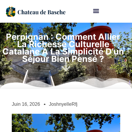
Perpignan : Comment Allier
La Richesse Culturelle
Catalane À La Simplicité D’un
Séjour Bien Pensé ?
Juin 16, 2026
JoshnyelleRfj