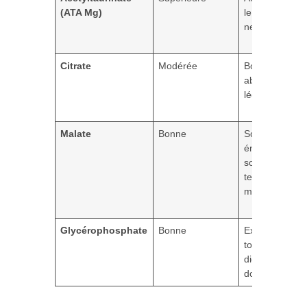
(ATA Mg)
le système
nerveux centra
Citrate
Modérée
Bon compromi
absorption/coû
léger effet laxa
Malate
Bonne
Soutien
énergétique,
soulagement
tensions
musculaires
Glycérophosphate
Bonne
Excellente
tolérance
digestive, acti
douce