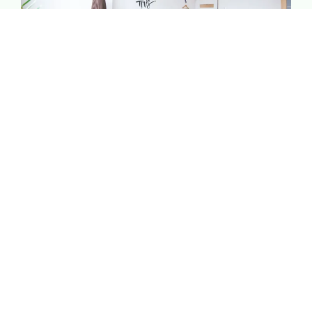
Bien-être & Relaxation
Offrez-vous un moment rien qu’à vous. Spa, massages
et douceur de vivre : tout est pensé pour vous aider à
lâcher prise et vous ressourcer.