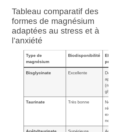
Tableau comparatif des
formes de magnésium
adaptées au stress et à
l’anxiété
Type de
Biodisponibilité
Effets
magnésium
principaux
Bisglycinate
Excellente
Double action
apaisante
(magnésium +
glycine)
Taurinate
Très bonne
Neuroprotecti
régulation
excitabilité
neuronale
Acétyltaurinate
Supérieure
Action ciblée s