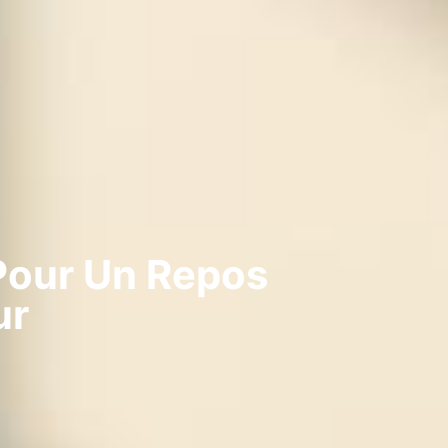
Pour Un Repos
ur