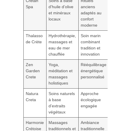
Cretan
Soins à base
Rituels
Héraklion
Spa
d’huile d’olive
anciens
et minéraux
adaptés au
locaux
confort
moderne
Thalasso
Hydrothérapie,
Soin marin
Chania
de Crète
massages et
combinant
eau de mer
tradition et
chauffée
innovation
Zen
Yoga,
Rééquilibrage
Rethymno
Garden
méditation et
énergétique
Crete
massages
personnalisé
holistiques
Natura
Soins naturels
Approche
Agios
Creta
à base
écologique
Nikolaos
d’extraits
engagée
végétaux
Harmonie
Massages
Ambiance
Héraklion
Crétoise
traditionnels et
traditionnelle