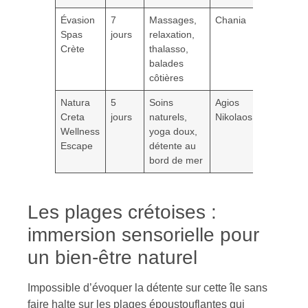
Évasion
7
Massages,
Chania
tui.fr
Spas
jours
relaxation,
Crète
thalasso,
balades
côtières
Natura
5
Soins
Agios
cretevi
Creta
jours
naturels,
Nikolaos
Wellness
yoga doux,
Escape
détente au
bord de mer
Les plages crétoises :
immersion sensorielle pour
un bien-être naturel
Impossible d’évoquer la détente sur cette île sans
faire halte sur les plages époustouflantes qui