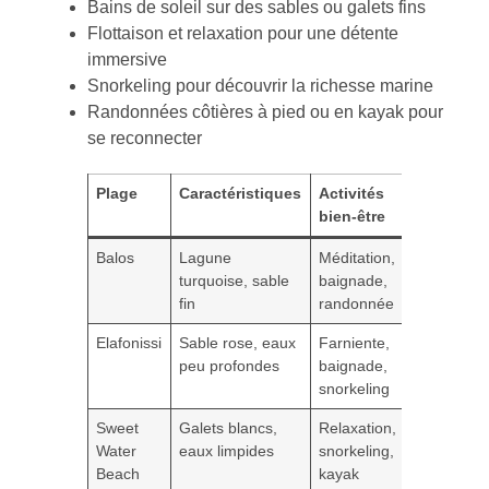
Bains de soleil sur des sables ou galets fins
Flottaison et relaxation pour une détente
immersive
Snorkeling pour découvrir la richesse marine
Randonnées côtières à pied ou en kayak pour
se reconnecter
Plage
Caractéristiques
Activités
Accès
bien-être
Balos
Lagune
Méditation,
Bateau ou
turquoise, sable
baignade,
randonné
fin
randonnée
courte
Elafonissi
Sable rose, eaux
Farniente,
Voiture et
peu profondes
baignade,
petite
snorkeling
marche
Sweet
Galets blancs,
Relaxation,
Bateau ou
Water
eaux limpides
snorkeling,
randonné
Beach
kayak