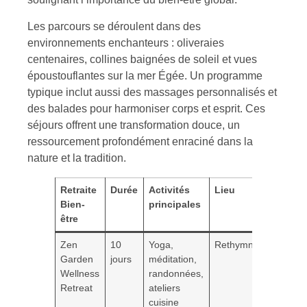
Les parcours se déroulent dans des
environnements enchanteurs : oliveraies
centenaires, collines baignées de soleil et vues
époustouflantes sur la mer Égée. Un programme
typique inclut aussi des massages personnalisés et
des balades pour harmoniser corps et esprit. Ces
séjours offrent une transformation douce, un
ressourcement profondément enraciné dans la
nature et la tradition.
Retraite
Durée
Activités
Lieu
Réserv
Bien-
principales
être
Zen
10
Yoga,
Rethymnon
healtht
Garden
jours
méditation,
Wellness
randonnées,
Retreat
ateliers
cuisine