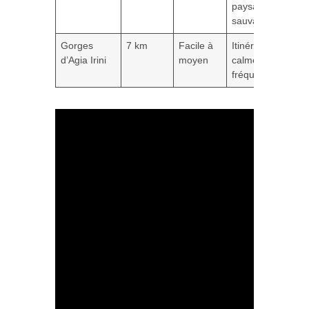
paysages
sauvages
Gorges
7 km
Facile à
Itinéraire
A
d’Agia Irini
moyen
calme et peu
fréquenté