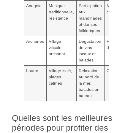
Anogeia
Musique
Participation
Montagnes
traditionnelle,
aux
centrales
résistance
mandinades
et danses
folkloriques
Archanes
Village
Dégustation
Près
viticole,
de vins
d’Héraklion
artisanat
locaux et
balades
Loutro
Village isolé,
Relaxation
Côte sud
plages
au bord de
calmes
la mer,
balades en
bateau
Quelles sont les meilleures
périodes pour profiter des