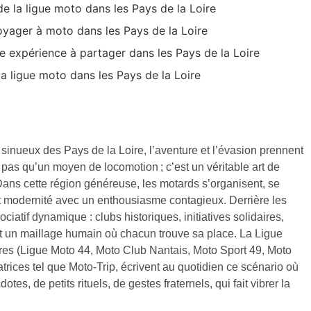
e la ligue moto dans les Pays de la Loire
e voyager à moto dans les Pays de la Loire
ne expérience à partager dans les Pays de la Loire
la ligue moto dans les Pays de la Loire
inueux des Pays de la Loire, l’aventure et l’évasion prennent
 pas qu’un moyen de locomotion ; c’est un véritable art de
 Dans cette région généreuse, les motards s’organisent, se
n et modernité avec un enthousiasme contagieux. Derrière les
atif dynamique : clubs historiques, initiatives solidaires,
nt un maillage humain où chacun trouve sa place. La Ligue
ires (Ligue Moto 44, Moto Club Nantais, Moto Sport 49, Moto
trices tel que Moto-Trip, écrivent au quotidien ce scénario où
tes, de petits rituels, de gestes fraternels, qui fait vibrer la