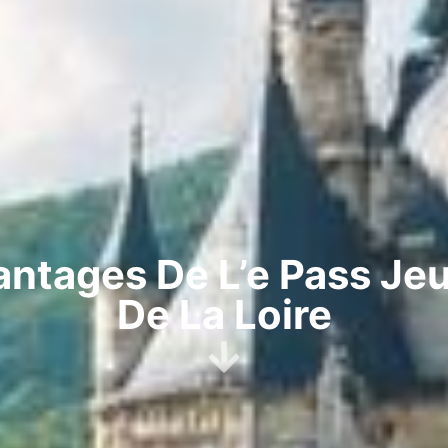
antages De L’e Pass Je
De La Loire