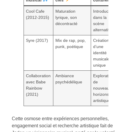
Cool Cafe
Maturation
Introduction
(2012-2015)
lyrique, son
dans la
décontracté
scène
alternative
Syre (2017)
Mix de rap, pop,
Création
punk, poétique
d’une
identité
musicale
unique
Collaboration
Ambiance
Exploration
avec Babe
psychédélique
de
Rainbow
nouveaux
(2021)
horizons
artistiques
Cette osmose entre expériences personnelles,
engagement social et recherche artistique fait de