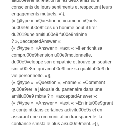
altu00e9rer la relation si les deux amis sont
conscients de leurs sentiments et respectent leurs
engagements mutuels. »}},
{« @type »: »Question », »name »: »Quels
bu00e9nu00e9fices un homme peut-il tirer
du2019une amitiu00e9 fu00e9minine
? », »acceptedAnswer »:
{« @type »: »Answer », »text »: »Il enrichit sa
compru00e9hension u00e9motionnelle,
du00e9veloppe son empathie et trouve un soutien
sincu00e8re qui amu00e9liore sa qualitu00e9 de
vie personnelle. »}},
{« @type »: »Question », »name »: »Comment
gu00e9rer la jalousie du partenaire dans une
amitiu00e9 mixte ? », »acceptedAnswer »:
{« @type »: »Answer », »text »: »En intu00e9grant
le conjoint dans certaines activitu00e9s et en
assurant une communication transparente, la
confiance s’installe plus aisu00e9ment. »}},