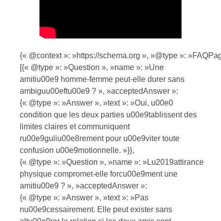
{« @context »: »https://schema.org », »@type »: »FAQPag
[{« @type »: »Question », »name »: »Une
amitiu00e9 homme-femme peut-elle durer sans
ambiguu00eftu00e9 ? », »acceptedAnswer »:
{« @type »: »Answer », »text »: »Oui, u00e0
condition que les deux parties u00e9tablissent des
limites claires et communiquent
ru00e9guliu00e8rement pour u00e9viter toute
confusion u00e9motionnelle. »}},
{« @type »: »Question », »name »: »Lu2019attirance
physique compromet-elle forcu00e9ment une
amitiu00e9 ? », »acceptedAnswer »:
{« @type »: »Answer », »text »: »Pas
nu00e9cessairement. Elle peut exister sans