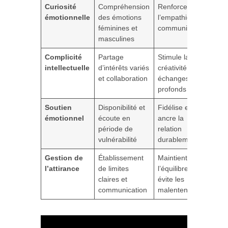
Curiosité
Compréhension
Renforce
émotionnelle
des émotions
l’empathie et la
féminines et
communication
masculines
Complicité
Partage
Stimule la
intellectuelle
d’intérêts variés
créativité et les
et collaboration
échanges
profonds
Soutien
Disponibilité et
Fidélise et
émotionnel
écoute en
ancre la
période de
relation
vulnérabilité
durablement
Gestion de
Établissement
Maintient
l’attirance
de limites
l’équilibre et
claires et
évite les
communication
malentendus