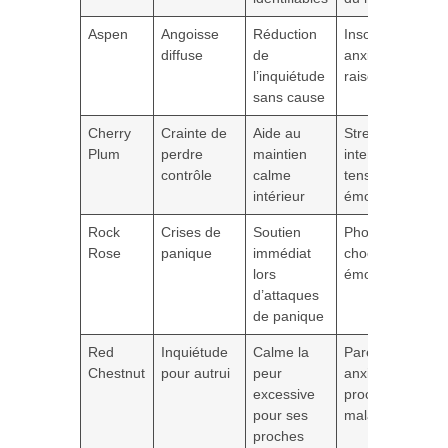
Aspen
Angoisse
Réduction
Insomnies,
diffuse
de
anxiété sans
l’inquiétude
raison
sans cause
Cherry
Crainte de
Aide au
Stress
Plum
perdre
maintien
intense,
contrôle
calme
tension
intérieur
émotionnelle
Rock
Crises de
Soutien
Phobies,
Rose
panique
immédiat
choc
lors
émotionnel
d’attaques
de panique
Red
Inquiétude
Calme la
Parents
Chestnut
pour autrui
peur
anxieux,
excessive
proches
pour ses
malades
proches