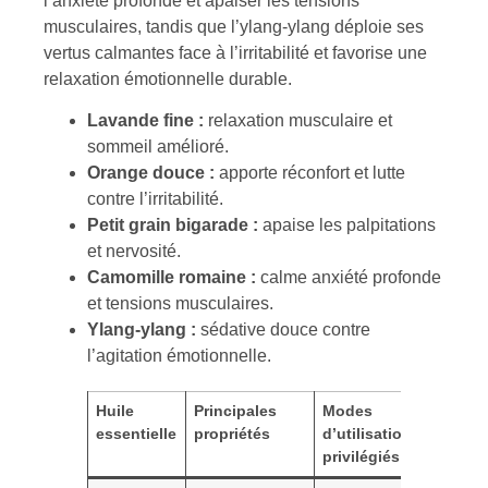
l’anxiété profonde et apaiser les tensions
musculaires, tandis que l’ylang-ylang déploie ses
vertus calmantes face à l’irritabilité et favorise une
relaxation émotionnelle durable.
Lavande fine :
relaxation musculaire et
sommeil amélioré.
Orange douce :
apporte réconfort et lutte
contre l’irritabilité.
Petit grain bigarade :
apaise les palpitations
et nervosité.
Camomille romaine :
calme anxiété profonde
et tensions musculaires.
Ylang-ylang :
sédative douce contre
l’agitation émotionnelle.
Huile
Principales
Modes
Précaut
essentielle
propriétés
d’utilisation
respect
privilégiés