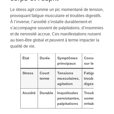
Le stress agit comme un pic momentané de tension,
provoquant fatigue musculaire et troubles digestifs.
À l’inverse, l’anxiété s’installe durablement et
s’accompagne souvent de palpitations, d’insomnies
et de nervosité accrue. Ces manifestations nuisent
au bien-être global et peuvent à terme impacter la
qualité de vie.
État
Durée
Symptômes
Conséquences
principaux
sur le corps
Stress
Court
Tensions
Fatigue,
terme
musculaires,
troubles
agitation
digestifs
Anxiété
Durable
Inquiétudes
Troubles du
persistantes,
sommeil,
palpitations
irritabilité