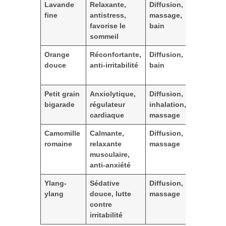
Lavande
Relaxante,
Diffusion,
Tester a
fine
antistress,
massage,
cutanée
favorise le
bain
sommeil
Orange
Réconfortante,
Diffusion,
Photose
douce
anti-irritabilité
bain
éviter 
solaire
Petit grain
Anxiolytique,
Diffusion,
Strictem
bigarade
régulateur
inhalation,
avant u
cardiaque
massage
Camomille
Calmante,
Diffusion,
Réservé
romaine
relaxante
massage
adultes
musculaire,
anti-anxiété
Ylang-
Sédative
Diffusion,
Usage 
ylang
douce, lutte
massage
recomm
contre
irritabilité