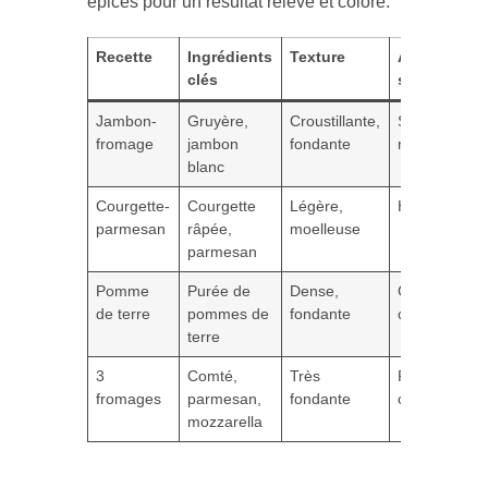
épices pour un résultat relevé et coloré.
Recette
Ingrédients
Texture
Accompagn
clés
suggéré
Jambon-
Gruyère,
Croustillante,
Salade verte
fromage
jambon
fondante
moutarde
blanc
Courgette-
Courgette
Légère,
Houmous, tza
parmesan
râpée,
moelleuse
parmesan
Pomme
Purée de
Dense,
Crème fraîch
de terre
pommes de
fondante
ciboulette
terre
3
Comté,
Très
Roquette, to
fromages
parmesan,
fondante
cerises
mozzarella