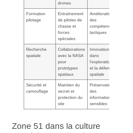
drones
Formation
Entraînement
Amélioration
pilotage
de pilotes de
des
chasse et
compétences
forces
tactiques
spéciales
Recherche
Collaborations
Innovation
spatiale
avec la NASA
dans
pour
l’exploration
prototypes
et la défense
spatiaux
spatiale
Sécurité et
Maintien du
Préservation
camouflage
secret et
des
protection du
informations
site
sensibles
Zone 51 dans la culture