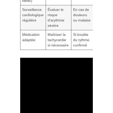
tabac)
Surveillance
Évaluer le
En cas de
cardiologique
risque
douleurs
régulière
d’arythmie
ou malaise
sévère
Médication
Maîtriser la
Si trouble
adaptée
tachycardie
du rythme
si nécessaire
confirmé