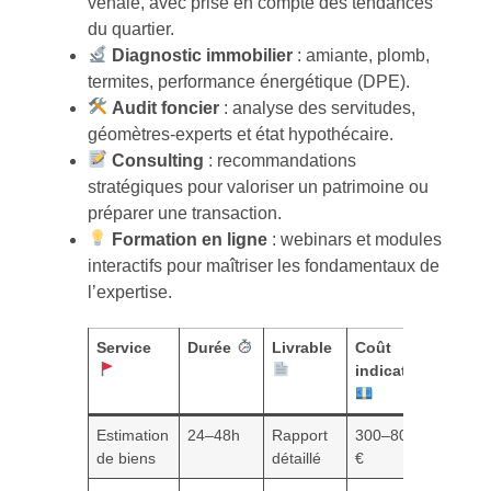
vénale, avec prise en compte des tendances
du quartier.
Diagnostic immobilier
: amiante, plomb,
termites, performance énergétique (DPE).
Audit foncier
: analyse des servitudes,
géomètres-experts et état hypothécaire.
Consulting
: recommandations
stratégiques pour valoriser un patrimoine ou
préparer une transaction.
Formation en ligne
: webinars et modules
interactifs pour maîtriser les fondamentaux de
l’expertise.
Service
Durée
Livrable
Coût
indicatif
Estimation
24–48h
Rapport
300–800
de biens
détaillé
€