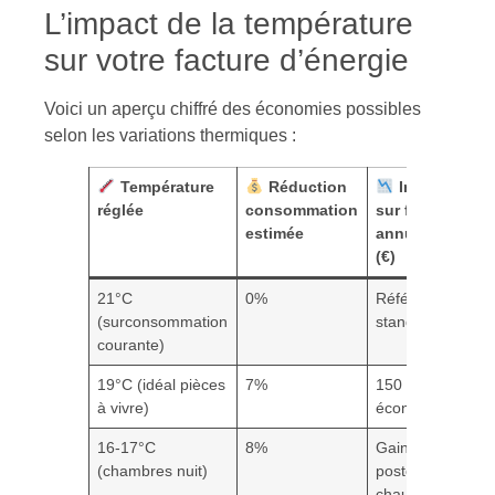
L’impact de la température
sur votre facture d’énergie
Voici un aperçu chiffré des économies possibles
selon les variations thermiques :
Température
Réduction
Impact
réglée
consommation
sur facture
estimée
annuelle
(€)
21°C
0%
Référence
(surconsommation
standard
courante)
19°C (idéal pièces
7%
150 à 200 €
à vivre)
économisés
16-17°C
8%
Gain sur le
(chambres nuit)
poste
chauffage