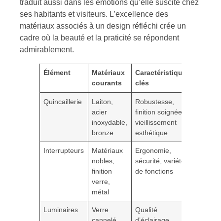
traduit aussi dans les émotions qu’elle suscite chez
ses habitants et visiteurs. L’excellence des
matériaux associés à un design réfléchi crée un
cadre où la beauté et la praticité se répondent
admirablement.
Élément
Matériaux
Caractéristiques
Avant
courants
clés
haut 
Quincaillerie
Laiton,
Robustesse,
Durabil
acier
finition soignée,
excepti
inoxydable,
vieillissement
toucher
bronze
esthétique
design 
Interrupteurs
Matériaux
Ergonomie,
Personn
nobles,
sécurité, variété
confort
finition
de fonctions
d’utilis
verre,
fiabilit
métal
longue
Luminaires
Verre
Qualité
Ambia
cannelé,
d’éclairage,
unique