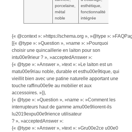
porcelaine,
esthétique,
écono
métal
fonctionnalité
d’énerg
noble
intégrée
longévi
{« @context »: »https://schema.org », »@type »: »FAQPag
[{« @type »: »Question », »name »: »Pourquoi
choisir une quincaillerie en laiton pour son
intu00e9rieur ? », »acceptedAnswer »:
{« @type »: »Answer », »text »: »Le laiton est un
matu00e9riau noble, durable et esthu00e9tique, qui
vieillit bien avec une patine naturelle apportant une
touche raffinu00e9e au mobilier et aux
accessoires. »}},
{« @type »: »Question », »name »: »Comment les
interrupteurs haut de gamme amu00e9liorent-ils
lu2019expu00e9rience utilisateur
? », »acceptedAnswer »:
{« @type »: »Answer », »text »: »Gru00e2ce u00e0