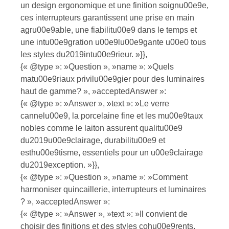
un design ergonomique et une finition soignu00e9e,
ces interrupteurs garantissent une prise en main
agru00e9able, une fiabilitu00e9 dans le temps et
une intu00e9gration u00e9lu00e9gante u00e0 tous
les styles du2019intu00e9rieur. »}},
{« @type »: »Question », »name »: »Quels
matu00e9riaux privilu00e9gier pour des luminaires
haut de gamme? », »acceptedAnswer »:
{« @type »: »Answer », »text »: »Le verre
cannelu00e9, la porcelaine fine et les mu00e9taux
nobles comme le laiton assurent qualitu00e9
du2019u00e9clairage, durabilitu00e9 et
esthu00e9tisme, essentiels pour un u00e9clairage
du2019exception. »}},
{« @type »: »Question », »name »: »Comment
harmoniser quincaillerie, interrupteurs et luminaires
? », »acceptedAnswer »:
{« @type »: »Answer », »text »: »Il convient de
choisir des finitions et des styles cohu00e9rents,