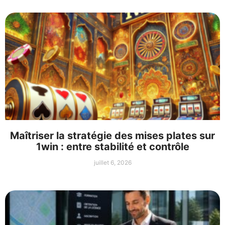
Maîtriser la stratégie des mises plates sur
1win : entre stabilité et contrôle
juillet 6, 2026