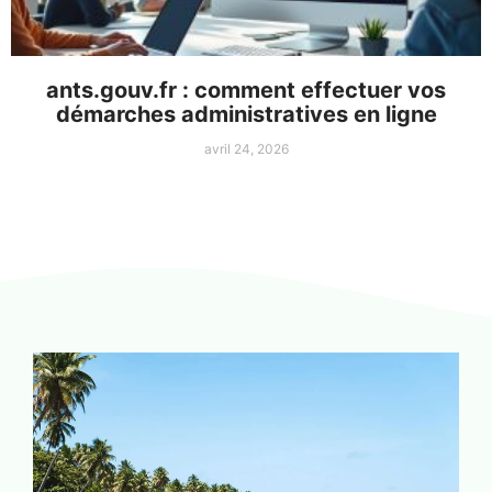
ants.gouv.fr : comment effectuer vos
démarches administratives en ligne
avril 24, 2026