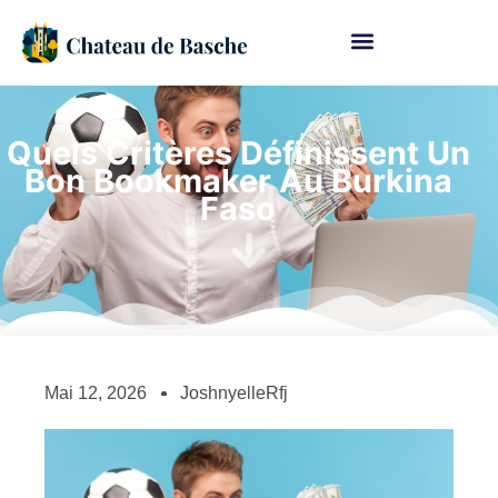
Quels Critères Définissent Un
Bon Bookmaker Au Burkina
Faso
Mai 12, 2026
JoshnyelleRfj