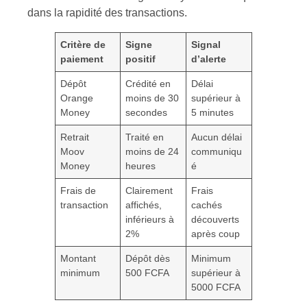
dans la rapidité des transactions.
Critère de
Signe
Signal
paiement
positif
d’alerte
Dépôt
Crédité en
Délai
Orange
moins de 30
supérieur à
Money
secondes
5 minutes
Retrait
Traité en
Aucun délai
Moov
moins de 24
communiqu
Money
heures
é
Frais de
Clairement
Frais
transaction
affichés,
cachés
inférieurs à
découverts
2%
après coup
Montant
Dépôt dès
Minimum
minimum
500 FCFA
supérieur à
5000 FCFA