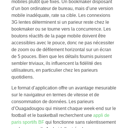
mobiles plutôt que fixes. Un bookmaker disposant
d’un bon ordinateur de bureau, mais d’une version
mobile inadéquate, rate sa cible. Les connexions
3G lentes déterminent si un parieur reste chez le
bookmaker ou se tourne vers la concurrence. Les
boutons réactifs de la page mobile doivent être
accessibles avec le pouce, donc ne pas nécessiter
de zoom ou de défilement horizontal sur un écran
de 5 pouces. Bien que les détails fournis puissent
sembler triviaux, ils influencent la fidélité des
utilisateurs, en particulier chez les parieurs
quotidiens.
Le format d’application offre un avantage mesurable
sur le navigateur en termes de vitesse et de
consommation de données. Les parieurs
d’Ouagadougou qui misent chaque week-end sur le
football et le basketball recherchent une
appli de
paris sportifs BF
qui fonctionne sans ralentissement