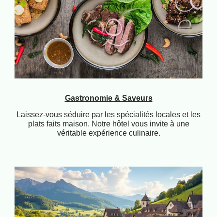
Gastronomie & Saveurs
Laissez-vous séduire par les spécialités locales et les
plats faits maison. Notre hôtel vous invite à une
véritable expérience culinaire.