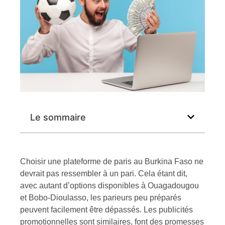
Le sommaire
Choisir une plateforme de paris au Burkina Faso ne
devrait pas ressembler à un pari. Cela étant dit,
avec autant d’options disponibles à Ouagadougou
et Bobo-Dioulasso, les parieurs peu préparés
peuvent facilement être dépassés. Les publicités
promotionnelles sont similaires, font des promesses