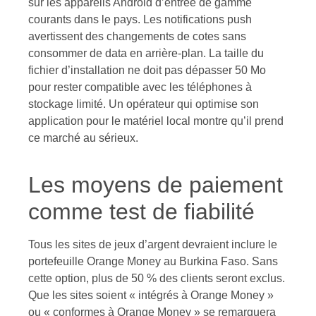
sur les appareils Android d’entrée de gamme
courants dans le pays. Les notifications push
avertissent des changements de cotes sans
consommer de data en arrière-plan. La taille du
fichier d’installation ne doit pas dépasser 50 Mo
pour rester compatible avec les téléphones à
stockage limité. Un opérateur qui optimise son
application pour le matériel local montre qu’il prend
ce marché au sérieux.
Les moyens de paiement
comme test de fiabilité
Tous les sites de jeux d’argent devraient inclure le
portefeuille Orange Money au Burkina Faso. Sans
cette option, plus de 50 % des clients seront exclus.
Que les sites soient « intégrés à Orange Money »
ou « conformes à Orange Money » se remarquera