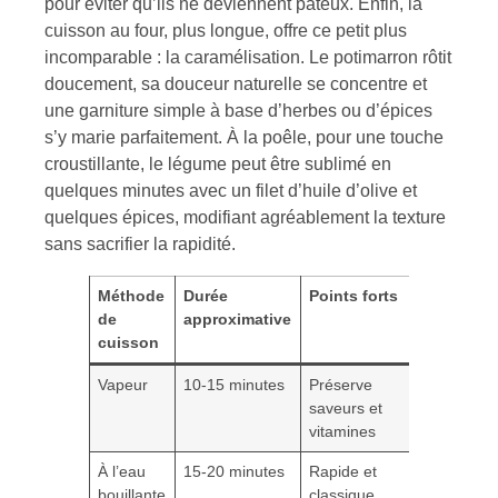
pour éviter qu’ils ne deviennent pâteux. Enfin, la
cuisson au four, plus longue, offre ce petit plus
incomparable : la caramélisation. Le potimarron rôtit
doucement, sa douceur naturelle se concentre et
une garniture simple à base d’herbes ou d’épices
s’y marie parfaitement. À la poêle, pour une touche
croustillante, le légume peut être sublimé en
quelques minutes avec un filet d’huile d’olive et
quelques épices, modifiant agréablement la texture
sans sacrifier la rapidité.
Méthode
Durée
Points forts
Limites
de
approximative
cuisson
Vapeur
10-15 minutes
Préserve
Besoin d
saveurs et
cuit-vape
vitamines
À l’eau
15-20 minutes
Rapide et
Risque d
bouillante
classique
perte de