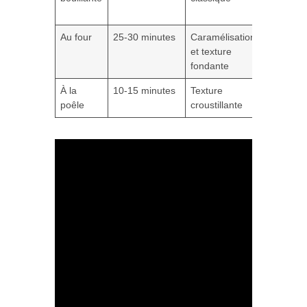
saveurs
Au four
25-30 minutes
Caramélisation
Plus long
et texture
énergivo
fondante
À la
10-15 minutes
Texture
Surveilla
poêle
croustillante
nécessai