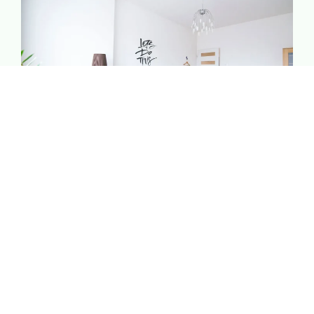
Bien-être & Relaxation
Offrez-vous un moment rien qu’à vous. Spa, massages
et douceur de vivre : tout est pensé pour vous aider à
lâcher prise et vous ressourcer.