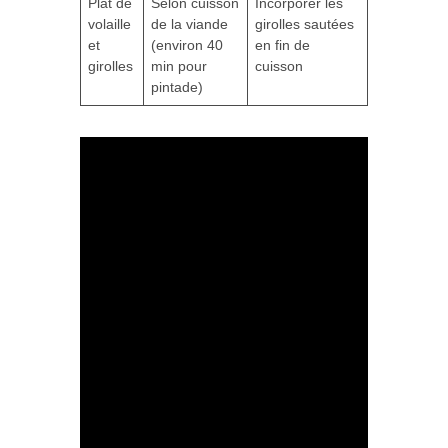
Plat de
Selon cuisson
Incorporer les
volaille
de la viande
girolles sautées
et
(environ 40
en fin de
girolles
min pour
cuisson
pintade)