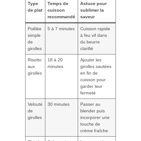
Type
Temps de
Astuce pour
de plat
cuisson
sublimer la
recommandé
saveur
Poêlée
5 à 7 minutes
Cuisson rapide
simple
à feu vif dans
de
du beurre
girolles
clarifié
Risotto
18 à 20
Ajouter les
aux
minutes
girolles sautées
girolles
en fin de
cuisson pour
garder leur
fermeté
Velouté
30 minutes
Passer au
de
blender puis
girolles
incorporer une
touche de
crème fraîche