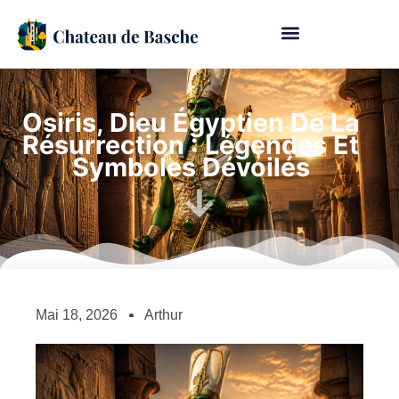
Osiris, Dieu Égyptien De La
Résurrection : Légendes Et
Symboles Dévoilés
Mai 18, 2026
Arthur