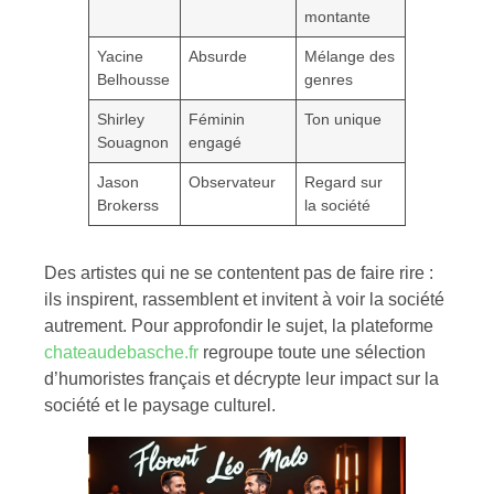
montante
copines
Yacine
Absurde
Mélange des
Yacine Kiff
Belhousse
genres
l’école
Shirley
Féminin
Ton unique
Free
Souagnon
engagé
Jason
Observateur
Regard sur
41
Brokerss
la société
Des artistes qui ne se contentent pas de faire rire :
ils inspirent, rassemblent et invitent à voir la société
autrement. Pour approfondir le sujet, la plateforme
chateaudebasche.fr
regroupe toute une sélection
d’humoristes français et décrypte leur impact sur la
société et le paysage culturel.