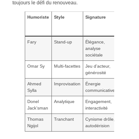
toujours le défi du renouveau.
Humoriste
Style
Signature
Collabor
star
Fary
Stand-up
Élégance,
Kery Jam
analyse
sociétale
Omar Sy
Multi-facettes
Jeu d’acteur,
Fred Test
générosité
Ahmed
Improvisation
Énergie
Chantal
Sylla
communicative
Ladesou
Donel
Analytique
Engagement,
Géraldin
Jack’sman
interactivité
Nakache
Thomas
Tranchant
Cynisme drôle,
Béret Ber
Ngijol
autodérision