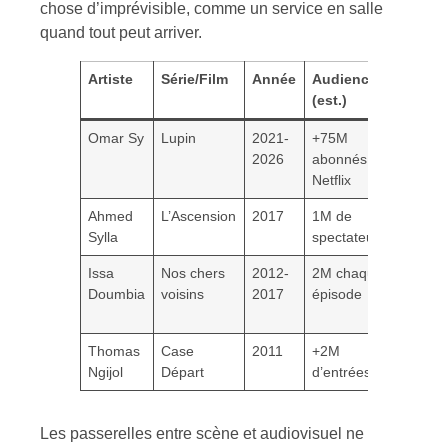
chose d’imprévisible, comme un service en salle
quand tout peut arriver.
Artiste
Série/Film
Année
Audience
(est.)
Particu
Omar Sy
Lupin
2021-
+75M
Suc
2026
abonnés
mondia
Netflix
Ahmed
L’Ascension
2017
1M de
Réci
Sylla
spectateurs
dépas
Issa
Nos chers
2012-
2M chaque
Lien
Doumbia
voisins
2017
épisode
le publ
télévis
Thomas
Case
2011
+2M
Duo 
Ngijol
Départ
d’entrées
avec E
Les passerelles entre scène et audiovisuel ne