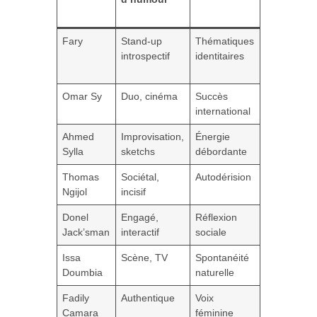
Fary
Stand-up
Thématiques
Fary is the
introspectif
identitaires
New Black
(Netflix)
Omar Sy
Duo, cinéma
Succès
SAV des
international
émissions
Ahmed
Improvisation,
Énergie
Avec un
Sylla
sketchs
débordante
grand A
Thomas
Sociétal,
Autodérision
L’œil du
Ngijol
incisif
Tigre
Donel
Engagé,
Réflexion
Ensemble
Jack’sman
interactif
sociale
Issa
Scène, TV
Spontanéité
Première
Doumbia
naturelle
consultatio
Fadily
Authentique
Voix
La plus
Camara
féminine
drôle de te