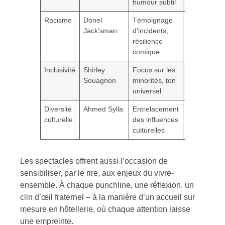
humour subtil
Racisme
Donel
Témoignage
Empathie,
Jack’sman
d’incidents,
révolte
résilience
comique
Inclusivité
Shirley
Focus sur les
Sympathie,
Souagnon
minorités, ton
motivation
universel
Diversité
Ahmed Sylla
Entrelacement
Rire libérat
culturelle
des influences
culturelles
Les spectacles offrent aussi l’occasion de
sensibiliser, par le rire, aux enjeux du vivre-
ensemble. À chaque punchline, une réflexion, un
clin d’œil fraternel – à la manière d’un accueil sur
mesure en hôtellerie, où chaque attention laisse
une empreinte.