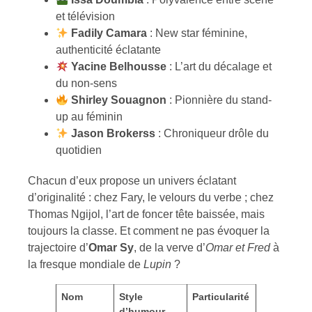
et télévision
Fadily Camara
: New star féminine,
authenticité éclatante
Yacine Belhousse
: L’art du décalage et
du non-sens
Shirley Souagnon
: Pionnière du stand-
up au féminin
Jason Brokerss
: Chroniqueur drôle du
quotidien
Chacun d’eux propose un univers éclatant
d’originalité : chez Fary, le velours du verbe ; chez
Thomas Ngijol, l’art de foncer tête baissée, mais
toujours la classe. Et comment ne pas évoquer la
trajectoire d’
Omar Sy
, de la verve d’
Omar et Fred
à
la fresque mondiale de
Lupin
?
Nom
Style
Particularité
Spectacle
d’humour
marquant