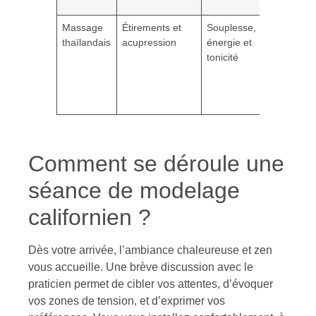
spécifiq
Massage
Étirements et
Souplesse,
Amateur
thaïlandais
acupression
énergie et
de
tonicité
massag
dynamiq
et
étiremen
Comment se déroule une
séance de modelage
californien ?
Dès votre arrivée, l’ambiance chaleureuse et zen
vous accueille. Une brève discussion avec le
praticien permet de cibler vos attentes, d’évoquer
vos zones de tension, et d’exprimer vos