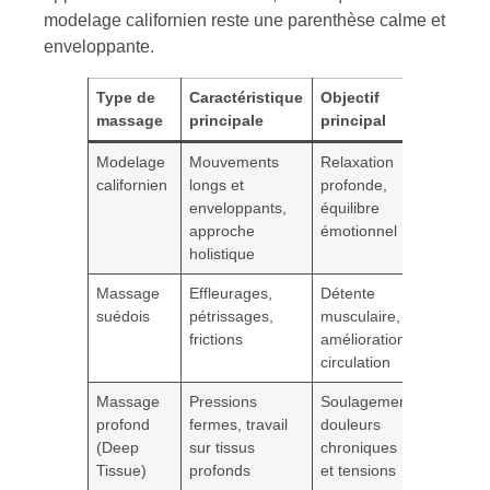
modelage californien reste une parenthèse calme et
enveloppante.
Type de
Caractéristique
Objectif
Public
massage
principale
principal
cible
Modelage
Mouvements
Relaxation
Personn
californien
longs et
profonde,
stressée
enveloppants,
équilibre
en quêt
approche
émotionnel
bien-êtr
holistique
global
Massage
Effleurages,
Détente
Débutan
suédois
pétrissages,
musculaire,
personn
frictions
amélioration
souhaita
circulation
se déte
Massage
Pressions
Soulagement
Personn
profond
fermes, travail
douleurs
avec
(Deep
sur tissus
chroniques
douleur
Tissue)
profonds
et tensions
muscula