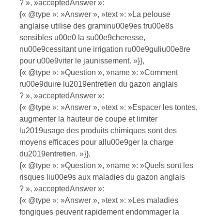
? », »acceptedAnswer »:
{« @type »: »Answer », »text »: »La pelouse
anglaise utilise des graminu00e9es tru00e8s
sensibles u00e0 la su00e9cheresse,
nu00e9cessitant une irrigation ru00e9guliu00e8re
pour u00e9viter le jaunissement. »}},
{« @type »: »Question », »name »: »Comment
ru00e9duire lu2019entretien du gazon anglais
? », »acceptedAnswer »:
{« @type »: »Answer », »text »: »Espacer les tontes,
augmenter la hauteur de coupe et limiter
lu2019usage des produits chimiques sont des
moyens efficaces pour allu00e9ger la charge
du2019entretien. »}},
{« @type »: »Question », »name »: »Quels sont les
risques liu00e9s aux maladies du gazon anglais
? », »acceptedAnswer »:
{« @type »: »Answer », »text »: »Les maladies
fongiques peuvent rapidement endommager la