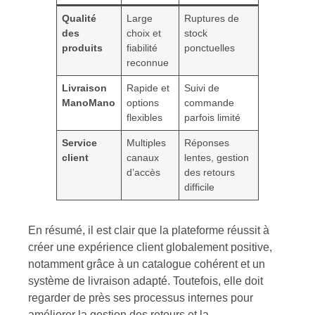
Qualité
Large
Ruptures de
des
choix et
stock
produits
fiabilité
ponctuelles
reconnue
Livraison
Rapide et
Suivi de
ManoMano
options
commande
flexibles
parfois limité
Service
Multiples
Réponses
client
canaux
lentes, gestion
d’accès
des retours
difficile
En résumé, il est clair que la plateforme réussit à
créer une expérience client globalement positive,
notamment grâce à un catalogue cohérent et un
système de livraison adapté. Toutefois, elle doit
regarder de près ses processus internes pour
améliorer la gestion des retours et la