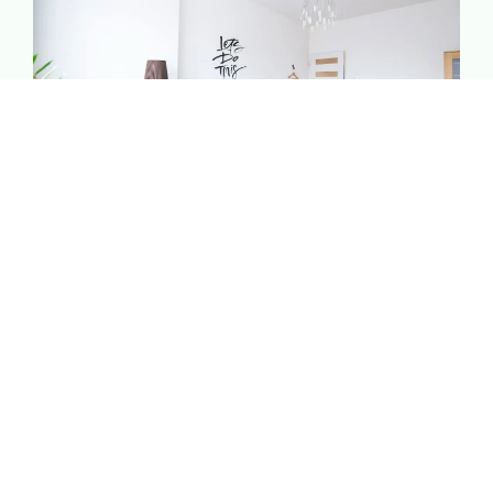
Bien-être & Relaxation
Offrez-vous un moment rien qu’à vous. Spa, massages
et douceur de vivre : tout est pensé pour vous aider à
lâcher prise et vous ressourcer.