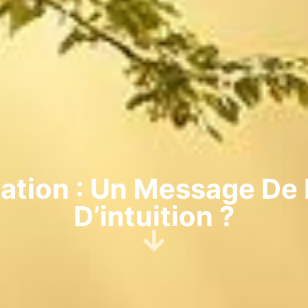
cation : Un Message D
D’intuition ?