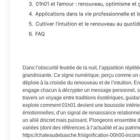
01h01 et l’amour : renouveau, optimisme et
Applications dans la vie professionnelle et l
Cultiver l’intuition et le renouveau au quotid
FAQ
Dans l’obscurité feutrée de la nuit, l’apparition répét
grandissante. Ce signe numérique, perçu comme un éch
déploie à la croisée du renouveau et de l’intuition. E
engage chacun à décrypter un message personnel, souv
travers un voyage entre traditions ésotériques, guida
explore comment 01h01 devient une boussole intérieu
émotionnelles, d’un signal de renaissance relationnell
un allié discret mais puissant. Plongeons ensemble 
variées (dont des références à l’actualité et au patr
https://chateaudebasche.fr/signification-00h00-incon