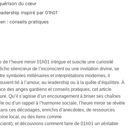
 guérison du cœur
eadership inspiré par 01h01
ien : conseils pratiques
ée de l’heure miroir 01h01 intrigue et suscite une curiosité
o silencieux de l’inconscient ou une invitation divine, se
ntre symboles millénaires et interprétations modernes, il
ent lié à l’amour, au leadership ou à la quête d’équilibre. À
nce des anges gardiens et conseils pratiques, cet article
re. Qu’il s’agisse d’un encouragement à briser ses chaînes
e ou d’un rappel à l’harmonie sociale, l’heure miroir se révèle
dans ces décodages, enrichis d’anecdotes, de ressources
imoine local, ou des liens comme
scient/), et découvrons comment faire de 01h01 un véritable