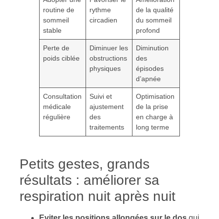
routine de
rythme
de la qualité
sommeil
circadien
du sommeil
stable
profond
Perte de
Diminuer les
Diminution
poids ciblée
obstructions
des
physiques
épisodes
d’apnée
Consultation
Suivi et
Optimisation
médicale
ajustement
de la prise
régulière
des
en charge à
traitements
long terme
Petits gestes, grands
résultats : améliorer sa
respiration nuit après nuit
Eviter les positions allongées sur le dos
qui