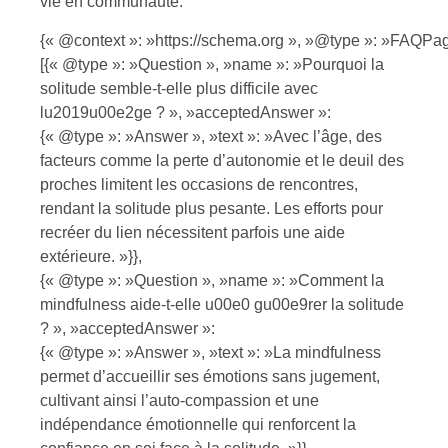
vie en communauté.
{« @context »: »https://schema.org », »@type »: »FAQPag
[{« @type »: »Question », »name »: »Pourquoi la
solitude semble-t-elle plus difficile avec
lu2019u00e2ge ? », »acceptedAnswer »:
{« @type »: »Answer », »text »: »Avec l’âge, des
facteurs comme la perte d’autonomie et le deuil des
proches limitent les occasions de rencontres,
rendant la solitude plus pesante. Les efforts pour
recréer du lien nécessitent parfois une aide
extérieure. »}},
{« @type »: »Question », »name »: »Comment la
mindfulness aide-t-elle u00e0 gu00e9rer la solitude
? », »acceptedAnswer »:
{« @type »: »Answer », »text »: »La mindfulness
permet d’accueillir ses émotions sans jugement,
cultivant ainsi l’auto-compassion et une
indépendance émotionnelle qui renforcent la