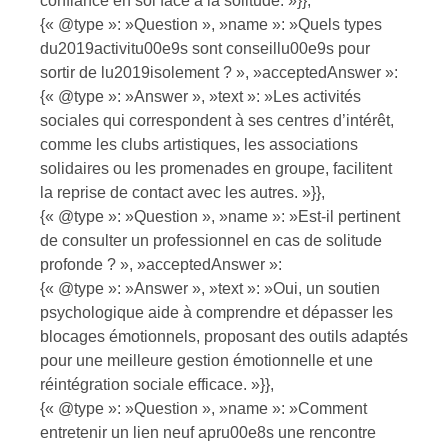
confiance en soi face à la solitude. »}},
{« @type »: »Question », »name »: »Quels types
du2019activitu00e9s sont conseillu00e9s pour
sortir de lu2019isolement ? », »acceptedAnswer »:
{« @type »: »Answer », »text »: »Les activités
sociales qui correspondent à ses centres d’intérêt,
comme les clubs artistiques, les associations
solidaires ou les promenades en groupe, facilitent
la reprise de contact avec les autres. »}},
{« @type »: »Question », »name »: »Est-il pertinent
de consulter un professionnel en cas de solitude
profonde ? », »acceptedAnswer »:
{« @type »: »Answer », »text »: »Oui, un soutien
psychologique aide à comprendre et dépasser les
blocages émotionnels, proposant des outils adaptés
pour une meilleure gestion émotionnelle et une
réintégration sociale efficace. »}},
{« @type »: »Question », »name »: »Comment
entretenir un lien neuf apru00e8s une rencontre