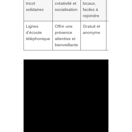
tricot
créativité et
locaux,
intergénérat
solidaires
socialisation
faciles à
rejoindre
Lignes
Offrir une
Gratuit et
Soulagemen
d’écoute
présence
anonyme
émotionnel e
téléphonique
attentive et
à distance
bienveillante