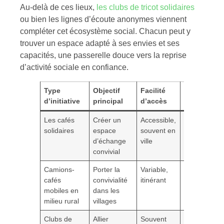
Au-delà de ces lieux,
les clubs de tricot solidaires
ou bien les lignes d’écoute anonymes viennent
compléter cet écosystème social. Chacun peut y
trouver un espace adapté à ses envies et ses
capacités, une passerelle douce vers la reprise
d’activité sociale en confiance.
Type
Objectif
Facilité
Bienfaits
d’initiative
principal
d’accès
observés
Les cafés
Créer un
Accessible,
Favorisent la
solidaires
espace
souvent en
sociale et
d’échange
ville
réduisent
convivial
l’isolement
Camions-
Porter la
Variable,
Redonnent 
cafés
convivialité
itinérant
lien dans de
mobiles en
dans les
zones isolée
milieu rural
villages
Clubs de
Allier
Souvent
Renfort du l