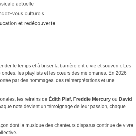
sicale actuelle
ndez-vous culturels
ducation et redécouverte
nder le temps et à briser la barrière entre vie et souvenir. Les
les ondes, les playlists et les cœurs des mélomanes. En 2026
portée par des hommages, des réinterprétations et une
onales, les refrains de
Édith Piaf
,
Freddie Mercury
ou
David
haque note devient un témoignage de leur passion, chaque
a façon dont la musique des chanteurs disparus continue de vivre
llective.