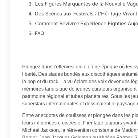
Les Figures Marquantes de la Nouvelle Vag
Des Scènes aux Festivals : L’Héritage Viva
Comment Revivre l’Expérience Eighties Aujo
FAQ
Plongez dans l’effervescence d’une époque où les syn
liberté. Des stades bondés aux discothèques enfum
la pop et du rock – a vu éclore des voix devenues lé
mémoires tandis que de jeunes curateurs organisent 
patrimoine régional et tubes planétaires. Sous les je
superstars internationales et dessinaient le paysage
Entre anecdotes de coulisses et plongée dans les playli
leurs influences croisées et l’héritage toujours vivan
Michael Jackson, la réinvention constante de Madonna
Berger, Jean-Jacques Goldman ou Mylène Farmer. Sans