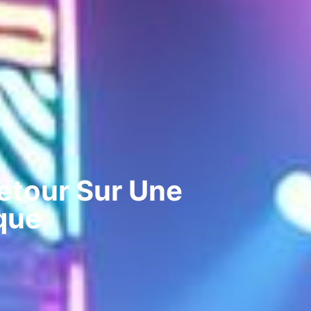
etour Sur Une
que