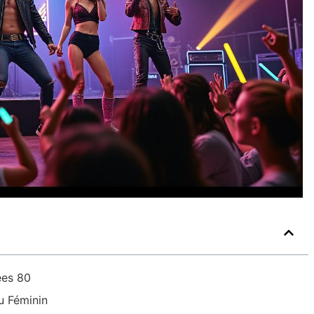
ées 80
u Féminin