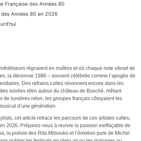
ue Française des Années 80
nt des Années 80 en 2026
urd’hui
thétiseurs régnaient en maîtres et où chaque note vibrait de
ées, la décennie 1980 – souvent célébrée comme l’apogée de
gendaires. Des refrains cultes résonnent encore dans les
des soirées rétro autour du château de Basché, mêlant
ux de lumières néon, les groupes français côtoyaient les
 musical d’une génération.
sts, cet article retrace les parcours de ces artistes cultes,
t en 2026. Préparez-vous à revivre la passion ineffaçable de
, la poésie des Rita Mitsouko et l’émotion pure de Michel
 oublier les festivals en plein air ou les mariages au