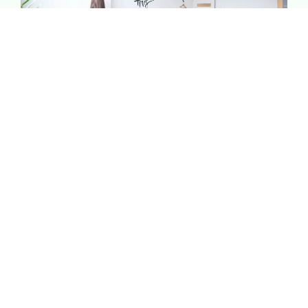
Bien-être & Relaxation
Offrez-vous un moment rien qu’à vous. Spa, massages
et douceur de vivre : tout est pensé pour vous aider à
lâcher prise et vous ressourcer.