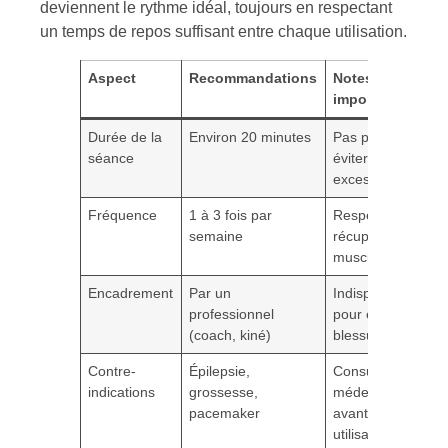
deviennent le rythme idéal, toujours en respectant
un temps de repos suffisant entre chaque utilisation.
Aspect
Recommandations
Notes
importantes
Durée de la
Environ 20 minutes
Pas plus pour
séance
éviter fatigue
excessive
Fréquence
1 à 3 fois par
Respecter la
semaine
récupération
musculaire
Encadrement
Par un
Indispensable
professionnel
pour éviter
(coach, kiné)
blessures
Contre-
Épilepsie,
Consulter un
indications
grossesse,
médecin
pacemaker
avant
utilisation