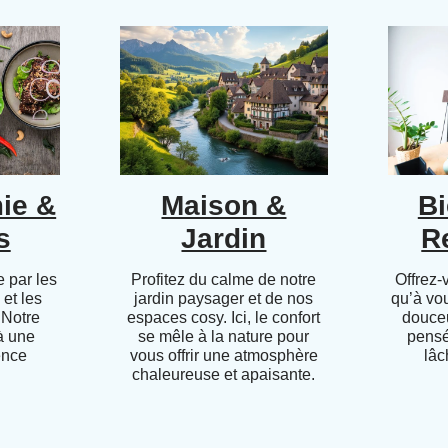
ie &
Maison &
Bi
s
Jardin
R
 par les
Profitez du calme de notre
Offrez-
 et les
jardin paysager et de nos
qu’à vo
 Notre
espaces cosy. Ici, le confort
douceu
 à une
se mêle à la nature pour
pensé
ence
vous offrir une atmosphère
lâc
chaleureuse et apaisante.