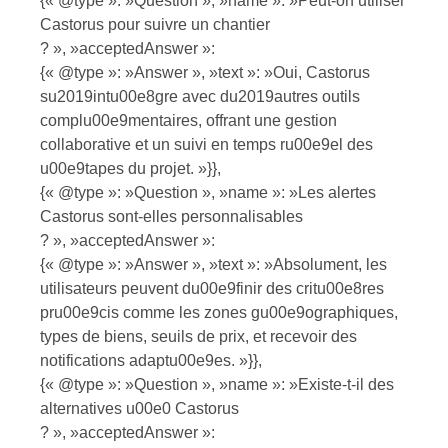
{« @type »: »Question », »name »: »Peut-on utiliser
Castorus pour suivre un chantier
? », »acceptedAnswer »:
{« @type »: »Answer », »text »: »Oui, Castorus
su2019intu00e8gre avec du2019autres outils
complu00e9mentaires, offrant une gestion
collaborative et un suivi en temps ru00e9el des
u00e9tapes du projet. »}},
{« @type »: »Question », »name »: »Les alertes
Castorus sont-elles personnalisables
? », »acceptedAnswer »:
{« @type »: »Answer », »text »: »Absolument, les
utilisateurs peuvent du00e9finir des critu00e8res
pru00e9cis comme les zones gu00e9ographiques,
types de biens, seuils de prix, et recevoir des
notifications adaptu00e9es. »}},
{« @type »: »Question », »name »: »Existe-t-il des
alternatives u00e0 Castorus
? », »acceptedAnswer »: