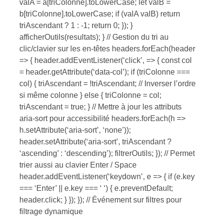
valA = a[triColonne].toLowerCase; let valB =
b[triColonne].toLowerCase; if (valA valB) return
triAscendant ? 1 : -1; return 0; }); }
afficherOutils(resultats); } // Gestion du tri au
clic/clavier sur les en-têtes headers.forEach(header
=> { header.addEventListener(‘click’, => { const col
= header.getAttribute(‘data-col’); if (triColonne ===
col) { triAscendant = !triAscendant; // Inverser l’ordre
si même colonne } else { triColonne = col;
triAscendant = true; } // Mettre à jour les attributs
aria-sort pour accessibilité headers.forEach(h =>
h.setAttribute(‘aria-sort’, ‘none’));
header.setAttribute(‘aria-sort’, triAscendant ?
‘ascending’ : ‘descending’); filtrerOutils; }); // Permet
trier aussi au clavier Enter / Space
header.addEventListener(‘keydown’, e => { if (e.key
=== ‘Enter’ || e.key === ‘ ‘) { e.preventDefault;
header.click; } }); }); // Événement sur filtres pour
filtrage dynamique