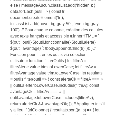
else { messageAucun.classList.add(‘hidden’); }
data.forEach(outil => { const tr =
document.createElement(‘tr’);
tr.classList.add(‘hover:bg-gray-50’, ‘even:bg-gray-
100’); // Pour chaque colonne, création des cellules
avec texte français et accessible tr.innerHTML = `
${outil.outil} ${outil.fonctionnalite} ${outil.alerte}
${outil.avantage} `; tbody.appendChild(tr); }); } //
Fonction pour filtrer les outils via sélection
utilisateur function filtrerOutils { let filtreA =
filtreAlerte.value.trim.toLowerCase; let filtreAv =
filtreAvantage.value.trim.toLowerCase; let resultats
= outils.filter(outil => { const alerteOk = filtreA === »
|| outil.alerte.toLowerCase.includes(filtreA); const
avantageOk = filtreAv === » ||
outil.avantage.toLowerCase.includes(filtreAv);
return alerteOk && avantageOk; }); // Appliquer tri s’il
y a lieu if (triColonne) { resultats.sort((a, b) => { let