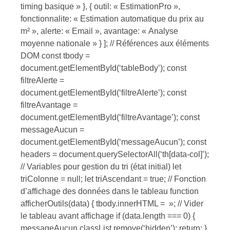
timing basique » }, { outil: « EstimationPro »,
fonctionnalite: « Estimation automatique du prix au
m² », alerte: « Email », avantage: « Analyse
moyenne nationale » } ]; // Références aux éléments
DOM const tbody =
document.getElementById(‘tableBody’); const
filtreAlerte =
document.getElementById(‘filtreAlerte’); const
filtreAvantage =
document.getElementById(‘filtreAvantage’); const
messageAucun =
document.getElementById(‘messageAucun’); const
headers = document.querySelectorAll(‘th[data-col]’);
// Variables pour gestion du tri (état initial) let
triColonne = null; let triAscendant = true; // Fonction
d’affichage des données dans le tableau function
afficherOutils(data) { tbody.innerHTML = »; // Vider
le tableau avant affichage if (data.length === 0) {
messageAucun.classList.remove(‘hidden’); return; }