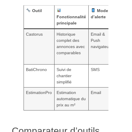
Outil
Mode
Fonctionnalité
d’alerte
Avantag
principale
majeur
Castorus
Historique
Email &
Vision
complet des
Push
globale e
annonces avec
navigateur
notificat
comparables
en temp
réel
BatiChrono
Suivi de
SMS
Gestion 
chantier
timing
simplifié
basique
EstimationPro
Estimation
Email
Analyse
automatique du
moyenn
prix au m²
national
Comparateur d’outils