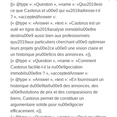
[{« @type »: »Question », »name »: »Quu2019est-
ce que Castorus et u00e0 qui su2019adresse-t-il
? », »acceptedAnswer »:
{« @type »: »Answer », »text »: »Castorus est un
outil en ligne du2019analyse immobiliu00e8re
destinu00e9 aussi bien aux professionnels
quu2019aux particuliers cherchant u00e0 optimiser
leurs projets gru00e2ce u00e0 une vision claire et
un historique pru00e9cis des annonces. »}},
{« @type »: »Question », »name »: »Comment
Castorus facilite-t-il la nu00e9gociation
immobiliu00e8re ? », »acceptedAnswer »:
{« @type »: »Answer », »text »: »En fournissant un
historique du00e9taillu00e9 des annonces, des
u00e9volutions de prix et des comparaisons de
biens, Castorus permet de constituer un
argumentaire solide pour nu00e9gocier
efficacement. »}},