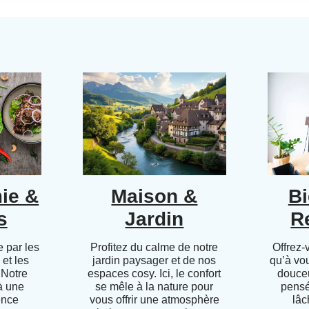
ie &
Maison &
Bi
s
Jardin
R
 par les
Profitez du calme de notre
Offrez-
 et les
jardin paysager et de nos
qu’à vo
 Notre
espaces cosy. Ici, le confort
douceu
 à une
se mêle à la nature pour
pensé
ence
vous offrir une atmosphère
lâc