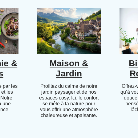
ie &
Maison &
Bi
s
Jardin
R
 par les
Profitez du calme de notre
Offrez-
 et les
jardin paysager et de nos
qu’à vo
 Notre
espaces cosy. Ici, le confort
douceu
 à une
se mêle à la nature pour
pensé
ence
vous offrir une atmosphère
lâc
chaleureuse et apaisante.