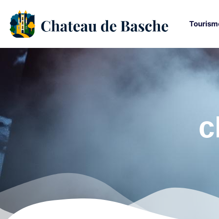
Tourism
c