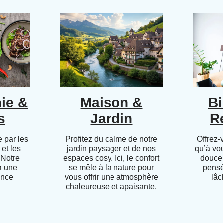
ie &
Maison &
Bi
s
Jardin
R
 par les
Profitez du calme de notre
Offrez-
 et les
jardin paysager et de nos
qu’à vo
 Notre
espaces cosy. Ici, le confort
douceu
 à une
se mêle à la nature pour
pensé
ence
vous offrir une atmosphère
lâc
chaleureuse et apaisante.