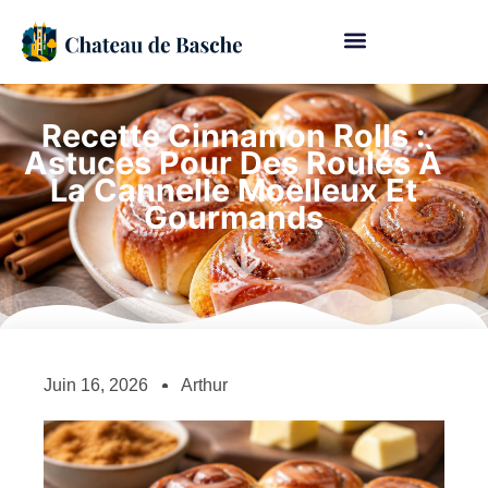
Recette Cinnamon Rolls :
Astuces Pour Des Roulés À
La Cannelle Moelleux Et
Gourmands
Juin 16, 2026
Arthur