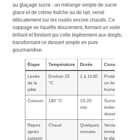
au glaçage sucre : un mélange simple de sucre
glace et de crème fraîche ou de lait, versé
délicatement sur les roulés encore chauds. Ce
nappage se liquéfie doucement, formant un voile
brillant et fondant qui colle légèrement aux doigts,
transformant ce dessert simple en pure
gourmandise.
Étape
Température
Durée
Conseil
Levée
Environ 25
1 à 1h30
Protéger avec
de la
°C
un linge
pâte
humide
Cuisson
180 °C
15-20
Surveiller pour
min
éviter le
dessèchement
Repos
Chaud
Quelques
Versez
après
minutes
immédiatement
cuisson
le glaçage