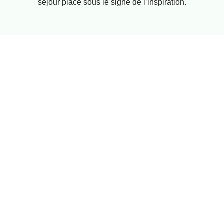
séjour placé sous le signe de l’inspiration.
Nos services
A propos
Tourisme &
Mentions légales
Découverte
Plan du site
Bien-être &
Relaxation
Gastronomie &
Saveurs
Maison & Jardin
Art & Culture
Les meilleures
prestations