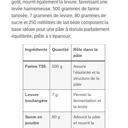
goût, nourrit également la levure, favorisant une
levée harmonieuse. 500 grammes de farine
tamisée, 7 grammes de levure, 80 grammes de
sucre et 250 millilitres de lait tiède composent la
base idéale pour une pâte à donuts parfaitement
équilibrée, prête à s’épanouir.
Ingrédients
Quantité
Rôle dans la
pâte
Farine T55
500 g
Assure
l’élasticité et la
structure de la
pâte
Levure
7 g
Permet la
boulangère
fermentation et
la levée
Sucre en
80 g
Adoucit la pâte
poudre
et nourrit la