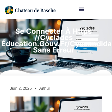
Se Connecter À Https
//cyclades
Éducation.gouv.fr/cyccandidat
Sans Erreur
Juin 2, 2025
Arthur