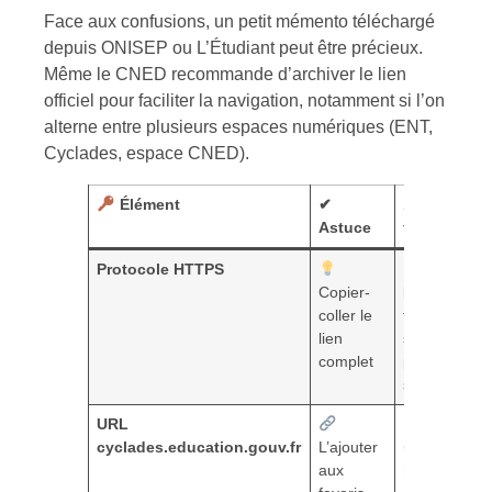
Face aux confusions, un petit mémento téléchargé
depuis ONISEP ou L’Étudiant peut être précieux.
Même le CNED recommande d’archiver le lien
officiel pour faciliter la navigation, notamment si l’on
alterne entre plusieurs espaces numériques (ENT,
Cyclades, espace CNED).
Élément
✔
⚠ Erreur
Astuce
fréquente
Protocole HTTPS
Oublier
Copier-
le « s » et
coller le
tomber
lien
sur une
complet
page non
sécurisée
URL
Utiliser
cyclades.education.gouv.fr
L’ajouter
un
aux
raccourci