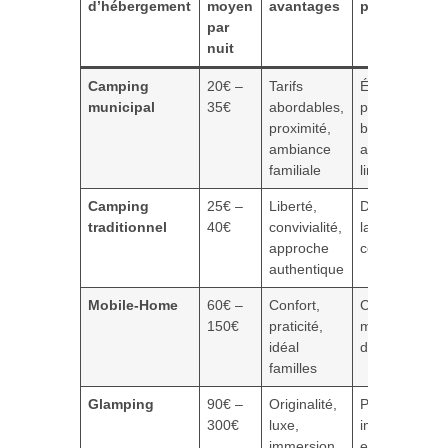
d’hébergement
moyen
avantages
potentiels
par
nuit
Camping
20€ –
Tarifs
Équipements
municipal
35€
abordables,
parfois
proximité,
basiques,
ambiance
animations
familiale
limitées
Camping
25€ –
Liberté,
Dépendance 
traditionnel
40€
convivialité,
la météo,
approche
confort variab
authentique
Mobile-Home
60€ –
Confort,
Coût plus éle
150€
praticité,
moins
idéal
d’authenticité
familles
Glamping
90€ –
Originalité,
Prix élevé,
300€
luxe,
impact
immersion
environnemen