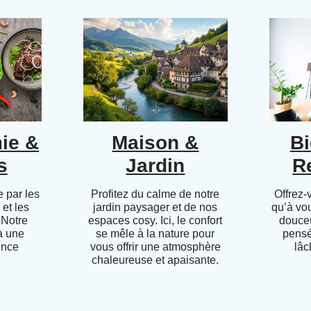
ie &
Maison &
Bi
s
Jardin
R
 par les
Profitez du calme de notre
Offrez-
 et les
jardin paysager et de nos
qu’à vo
 Notre
espaces cosy. Ici, le confort
douceu
 à une
se mêle à la nature pour
pensé
ence
vous offrir une atmosphère
lâc
chaleureuse et apaisante.