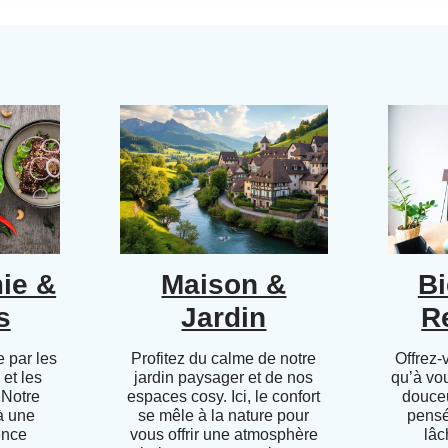
ie &
Maison &
Bi
s
Jardin
R
 par les
Profitez du calme de notre
Offrez-
 et les
jardin paysager et de nos
qu’à vo
 Notre
espaces cosy. Ici, le confort
douceu
 à une
se mêle à la nature pour
pensé
ence
vous offrir une atmosphère
lâc